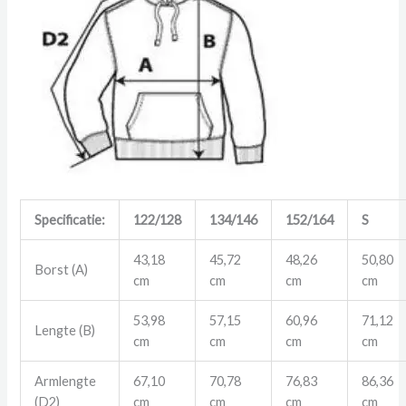
Specificatie:
122/128
134/146
152/164
S
43,18
45,72
48,26
50,80
Borst (A)
cm
cm
cm
cm
53,98
57,15
60,96
71,12
Lengte (B)
cm
cm
cm
cm
Armlengte
67,10
70,78
76,83
86,36
(D2)
cm
cm
cm
cm