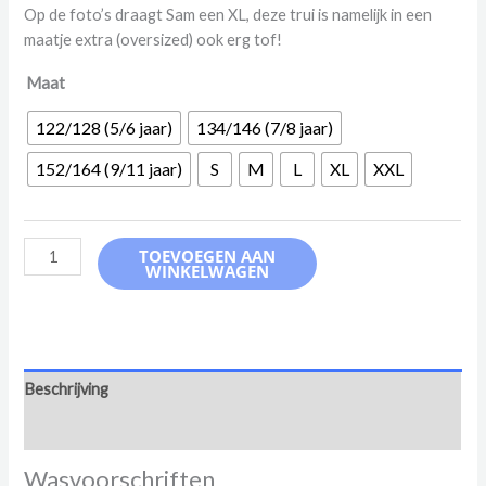
Op de foto’s draagt Sam een XL, deze trui is namelijk in een
maatje extra (oversized) ook erg tof!
Maat
122/128 (5/6 jaar)
134/146 (7/8 jaar)
152/164 (9/11 jaar)
S
M
L
XL
XXL
Hoodie
TOEVOEGEN AAN
WINKELWAGEN
Twinkle
Grijs
aantal
Beschrijving
Aanvullende informatie
Wasvoorschriften