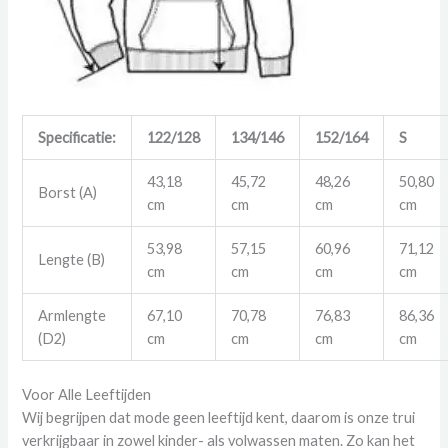
Specificatie:
122/128
134/146
152/164
S
43,18
45,72
48,26
50,80
Borst (A)
cm
cm
cm
cm
53,98
57,15
60,96
71,12
Lengte (B)
cm
cm
cm
cm
Armlengte
67,10
70,78
76,83
86,36
(D2)
cm
cm
cm
cm
Voor Alle Leeftijden
Wij begrijpen dat mode geen leeftijd kent, daarom is onze trui
verkrijgbaar in zowel kinder- als volwassen maten. Zo kan het