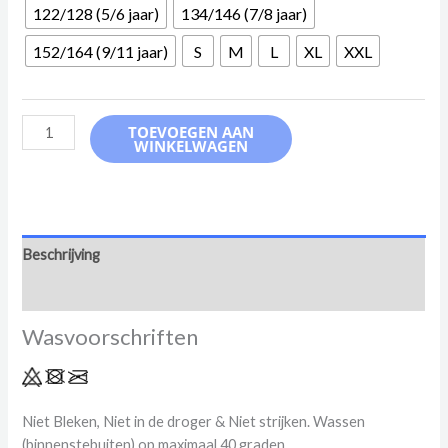
122/128 (5/6 jaar)
134/146 (7/8 jaar)
152/164 (9/11 jaar)
S
M
L
XL
XXL
Hoodie
TOEVOEGEN AAN
WINKELWAGEN
Smile
Wit
aantal
Beschrijving
Aanvullende informatie
Wasvoorschriften
Niet Bleken, Niet in de droger & Niet strijken. Wassen
(binnenstebuiten) op maximaal 40 graden..