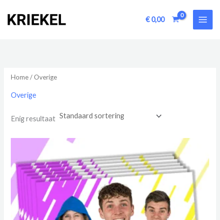
Ga
naar
€
0,00
de
inhoud
Home
/ Overige
Overige
Enig resultaat